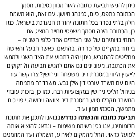
ניתן להגיש תביעת כתובה לאור מגוון נסיבות. מסמך
הכתובה נתפס, כיום, כמנהג מיושן. עם זאת, הוא משמח
חלק בלתי נפרד בכל חתונה יהודית הנערכת בישראל. כמו
כן, הכתובה הינה מסמך משפטי מחייב המציג את
התחייבויותיהם של שני הצדדים אחד כלפי השנייה –
בייחוד במקרים של פרידה. בהתאם, כאשר הבעל והאישה
מחליטים להתגרש, ניתן יהיה לתבוע את הצד השני ולממש
את הכתובה. מעוניינים גם אתם להגיש תביעה זו? זקוקים
לייעוץ וליווי במסגרת דיני משפחה וגירושין? צרו קשר עוד
היום עם משרד עורכי דין אילן גבע. משרד זה מתמחה
בניהול הליכי גירושין במקצועיות רבה. כמו כן, בזכות עובדי
המשרד תקבלו סיוע במסגרת דיני צוואה וירושה, ייפוי כוח
מתמשך, הסכמי ממון ועוד.
תביעת כתובה והגשתה כנדרש
בבואנו לתכנן את חתונת
חלומותינו, אנו נכין רשימת משימות – ונדאג להוציא אותה
לפועל כראוי. החל מהמקום לאירוע, השמלה ועד המוזמנים